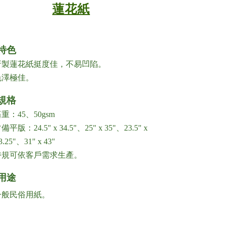
蓮花紙
特色
製蓮花紙挺度佳，不易凹陷。
澤極佳。
規格
：45、50gsm
：24.5" x 34.5"、25" x 35"、23.5" x
"、31" x 43"
規可依客戶需求生產。
用途
般民俗用紙。