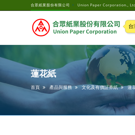
合眾紙業股份有限公司
Union Paper Corporation., Lt
台
蓮
花
紙
-
蓮花紙
合
眾
首頁
產品與服務
文化及有價証券紙
蓮
紙
業
股
份
有
限
公