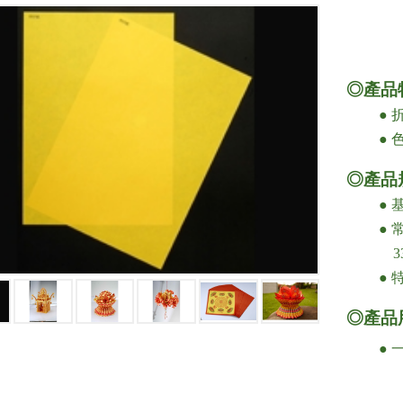
◎產品
● 折
● 色
◎產品
● 基重
● 常備平版
33.25
● 特
◎產品
● 一