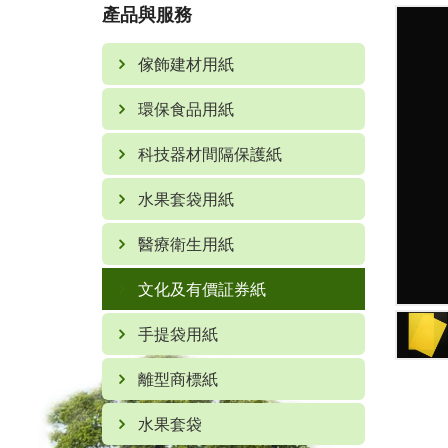
產品與服務
司
傢飾建材用紙
環保食品用紙
科技器材間隔保護紙
水果套袋用紙
醫療衛生用紙
文化及有價証券紙
手提袋用紙
離型商標紙
水果套袋