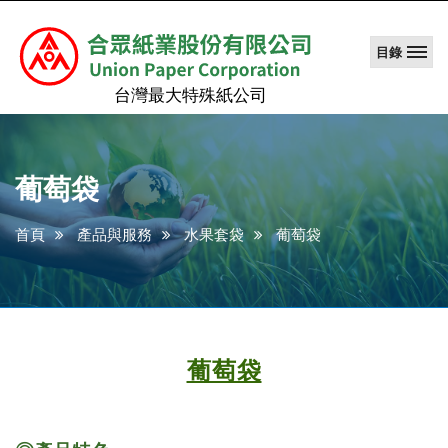
目錄
台灣最大特殊紙公司
水
果
紙
葡萄袋
袋-
葡
首頁
產品與服務
水果套袋
葡萄袋
萄
袋,
葡
萄
袋,
葡
葡萄袋
萄
套
袋