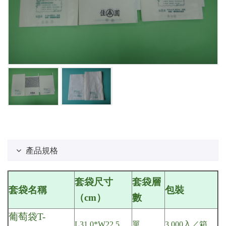
產品規格
套袋尺寸
套袋層
套袋名稱
包裝
（cm）
數
葡萄袋T-
L31.0*W22.5
單
3,000入／箱