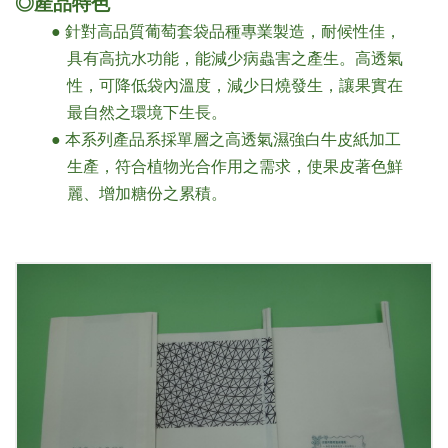
◎產品特色
-
合
● 針對高品質葡萄套袋品種專業製造，耐候性佳，
眾
具有高抗水功能，能減少病蟲害之產生。高透氣
紙
性，可降低袋內溫度，減少日燒發生，讓果實在
業
最自然之環境下生長。
股
● 本系列產品系採單層之高透氣濕強白牛皮紙加工
份
生產，符合植物光合作用之需求，使果皮著色鮮
有
麗、增加糖份之累積。
限
公
司